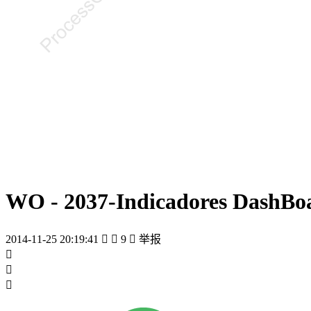
WO - 2037-Indicadores DashBo
2014-11-25 20:19:41


9

举报


