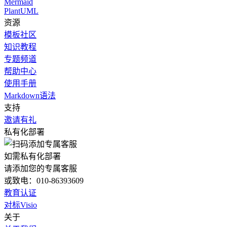
Mermaid
PlantUML
资源
模板社区
知识教程
专题频道
帮助中心
使用手册
Markdown语法
支持
邀请有礼
私有化部署
如需私有化部署
请添加您的专属客服
或致电：010-86393609
教育认证
对标Visio
关于