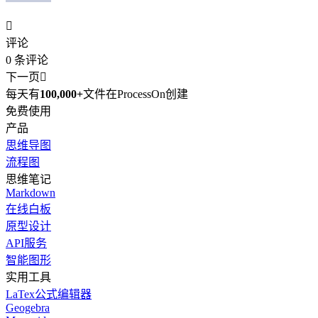

评论
0
条评论
下一页

每天有
100,000+
文件在ProcessOn创建
免费使用
产品
思维导图
流程图
思维笔记
Markdown
在线白板
原型设计
API服务
智能图形
实用工具
LaTex公式编辑器
Geogebra