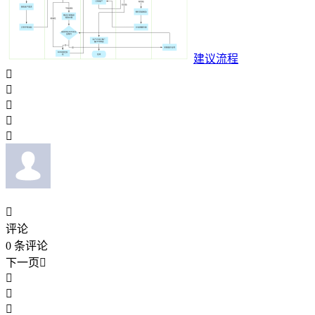
建议流程






评论
0
条评论
下一页



