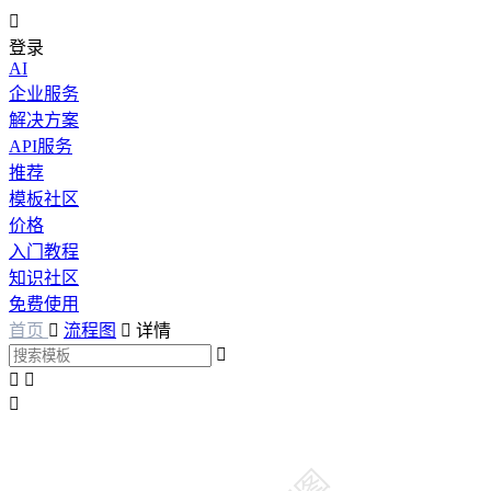

登录
AI
企业服务
解决方案
API服务
推荐
模板社区
价格
入门教程
知识社区
免费使用
首页

流程图

详情



