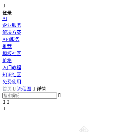

登录
AI
企业服务
解决方案
API服务
推荐
模板社区
价格
入门教程
知识社区
免费使用
首页

流程图

详情



