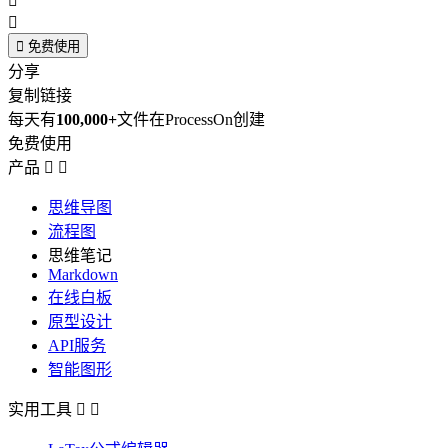



免费使用
分享
复制链接
每天有
100,000+
文件在ProcessOn创建
免费使用
产品


思维导图
流程图
思维笔记
Markdown
在线白板
原型设计
API服务
智能图形
实用工具

