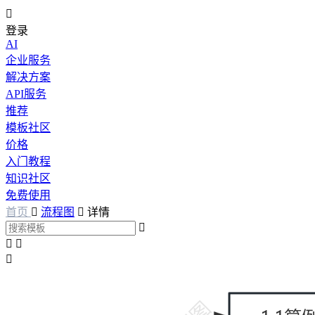

登录
AI
企业服务
解决方案
API服务
推荐
模板社区
价格
入门教程
知识社区
免费使用
首页

流程图

详情



