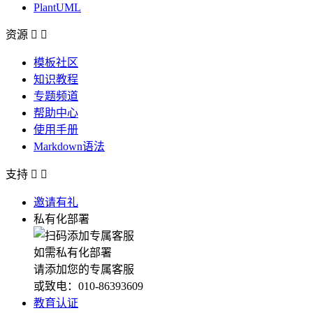
PlantUML
资源


模板社区
知识教程
专题频道
帮助中心
使用手册
Markdown语法
支持


邀请有礼
私有化部署
如需私有化部署
请添加您的专属客服
或致电：010-86393609
教育认证