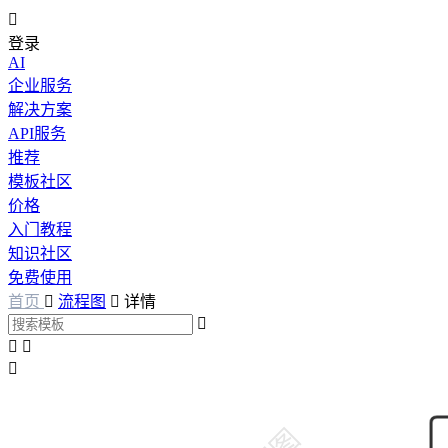

登录
AI
企业服务
解决方案
API服务
推荐
模板社区
价格
入门教程
知识社区
免费使用
首页

流程图

详情



