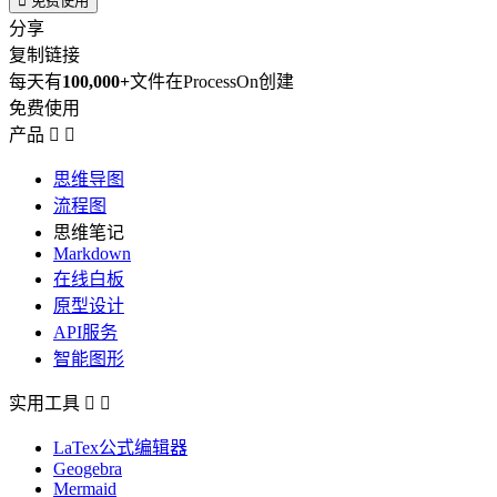

免费使用
分享
复制链接
每天有
100,000+
文件在ProcessOn创建
免费使用
产品


思维导图
流程图
思维笔记
Markdown
在线白板
原型设计
API服务
智能图形
实用工具


LaTex公式编辑器
Geogebra
Mermaid