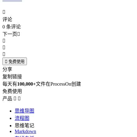

评论
0
条评论
下一页





免费使用
分享
复制链接
每天有
100,000+
文件在ProcessOn创建
免费使用
产品


思维导图
流程图
思维笔记
Markdown