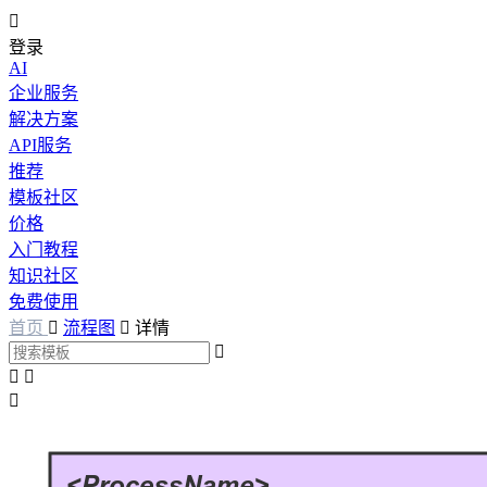

登录
AI
企业服务
解决方案
API服务
推荐
模板社区
价格
入门教程
知识社区
免费使用
首页

流程图

详情



