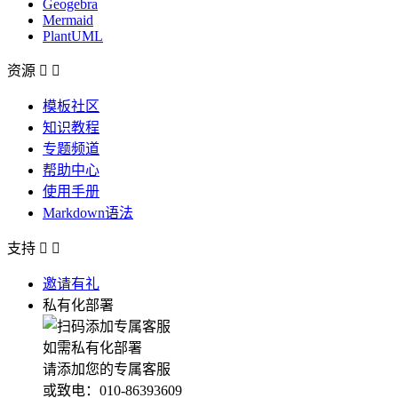
Geogebra
Mermaid
PlantUML
资源


模板社区
知识教程
专题频道
帮助中心
使用手册
Markdown语法
支持


邀请有礼
私有化部署
如需私有化部署
请添加您的专属客服
或致电：010-86393609