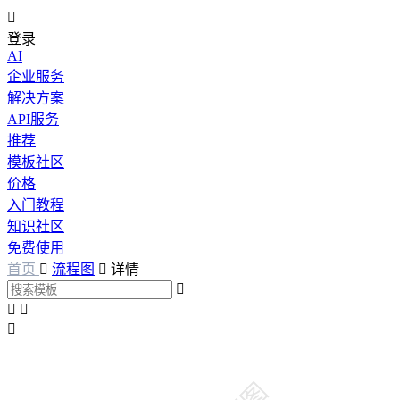

登录
AI
企业服务
解决方案
API服务
推荐
模板社区
价格
入门教程
知识社区
免费使用
首页

流程图

详情



