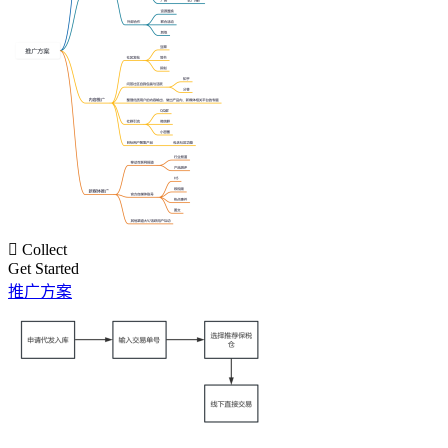

Collect
Get Started
推广方案