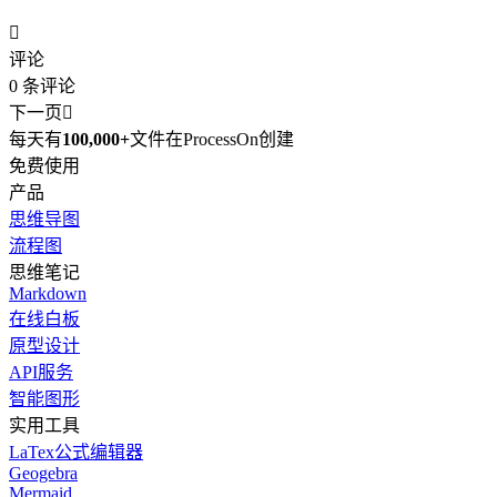

评论
0
条评论
下一页

每天有
100,000+
文件在ProcessOn创建
免费使用
产品
思维导图
流程图
思维笔记
Markdown
在线白板
原型设计
API服务
智能图形
实用工具
LaTex公式编辑器
Geogebra
Mermaid