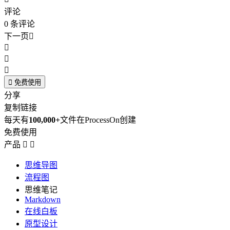
评论
0
条评论
下一页





免费使用
分享
复制链接
每天有
100,000+
文件在ProcessOn创建
免费使用
产品


思维导图
流程图
思维笔记
Markdown
在线白板
原型设计