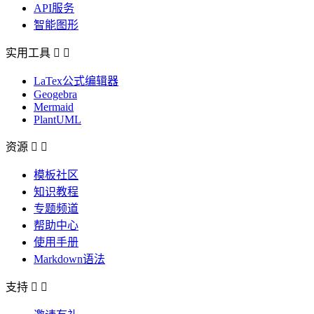
API服务
智能图形
实用工具


LaTex公式编辑器
Geogebra
Mermaid
PlantUML
资源


模板社区
知识教程
专题频道
帮助中心
使用手册
Markdown语法
支持

