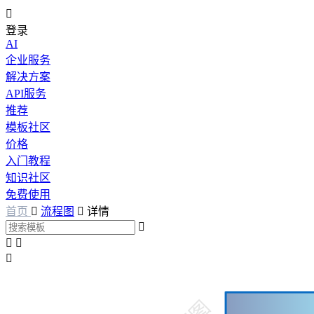

登录
AI
企业服务
解决方案
API服务
推荐
模板社区
价格
入门教程
知识社区
免费使用
首页

流程图

详情



