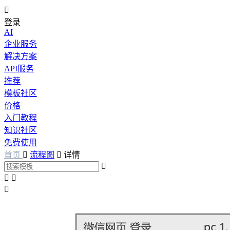

登录
AI
企业服务
解决方案
API服务
推荐
模板社区
价格
入门教程
知识社区
免费使用
首页

流程图

详情



