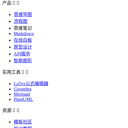
产品


思维导图
流程图
思维笔记
Markdown
在线白板
原型设计
API服务
智能图形
实用工具


LaTex公式编辑器
Geogebra
Mermaid
PlantUML
资源


模板社区