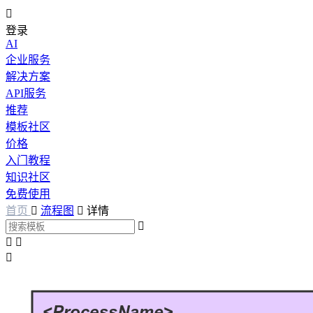

登录
AI
企业服务
解决方案
API服务
推荐
模板社区
价格
入门教程
知识社区
免费使用
首页

流程图

详情



