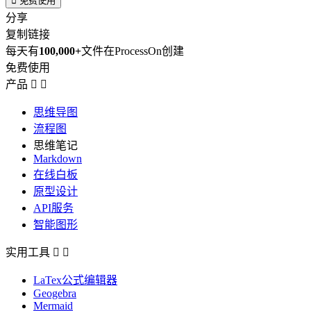

免费使用
分享
复制链接
每天有
100,000+
文件在ProcessOn创建
免费使用
产品


思维导图
流程图
思维笔记
Markdown
在线白板
原型设计
API服务
智能图形
实用工具


LaTex公式编辑器
Geogebra
Mermaid