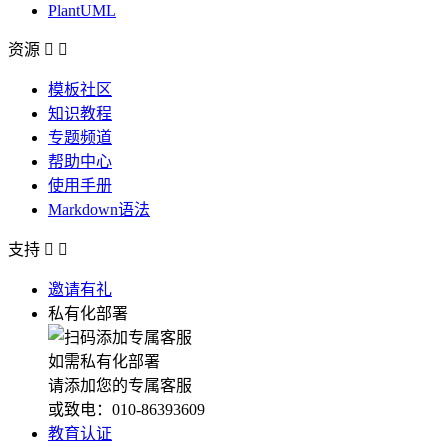
PlantUML
资源


模板社区
知识教程
专题频道
帮助中心
使用手册
Markdown语法
支持


邀请有礼
私有化部署
如需私有化部署
请添加您的专属客服
或致电：010-86393609
教育认证