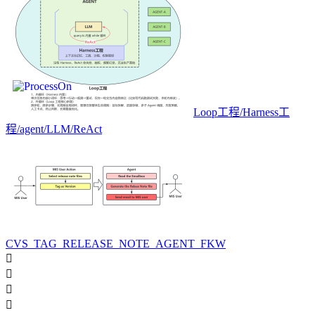
Loop工程/Harness工
程/agent/LLM/ReAct
CVS_TAG_RELEASE_NOTE_AGENT_FKW



