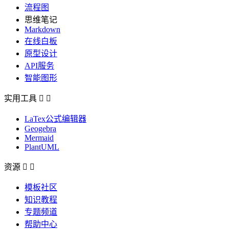
流程图
思维笔记
Markdown
在线白板
原型设计
API服务
智能图形
实用工具


LaTex公式编辑器
Geogebra
Mermaid
PlantUML
资源


模板社区
知识教程
专题频道
帮助中心