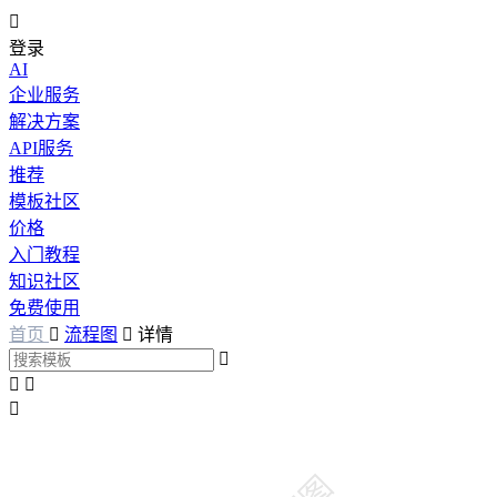

登录
AI
企业服务
解决方案
API服务
推荐
模板社区
价格
入门教程
知识社区
免费使用
首页

流程图

详情



