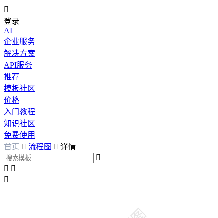

登录
AI
企业服务
解决方案
API服务
推荐
模板社区
价格
入门教程
知识社区
免费使用
首页

流程图

详情



