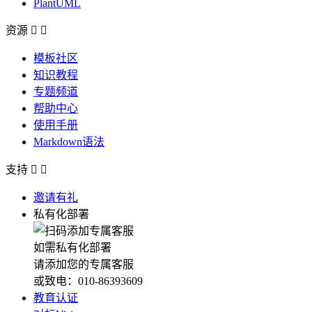
PlantUML
资源


模板社区
知识教程
专题频道
帮助中心
使用手册
Markdown语法
支持


邀请有礼
私有化部署
如需私有化部署
请添加您的专属客服
或致电：010-86393609
教育认证