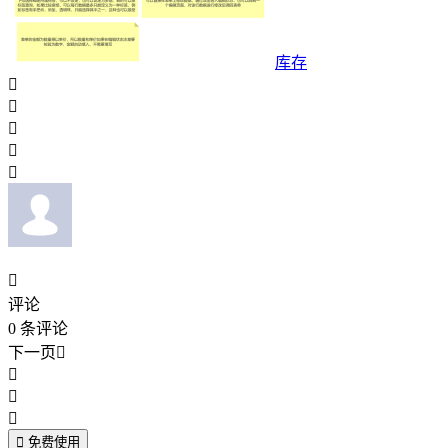
库存






评论
0
条评论
下一页





免费使用