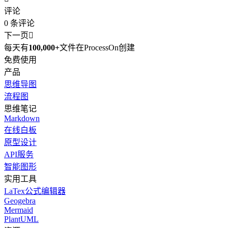
评论
0
条评论
下一页

每天有
100,000+
文件在ProcessOn创建
免费使用
产品
思维导图
流程图
思维笔记
Markdown
在线白板
原型设计
API服务
智能图形
实用工具
LaTex公式编辑器
Geogebra
Mermaid
PlantUML