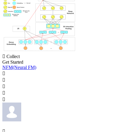

Collect
Get Started
NFM(Neural FM)





