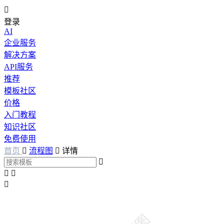

登录
AI
企业服务
解决方案
API服务
推荐
模板社区
价格
入门教程
知识社区
免费使用
首页

流程图

详情



