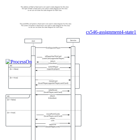
cs546-assignment4-state1