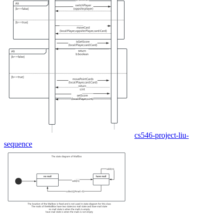
cs546-project-liu-
sequence