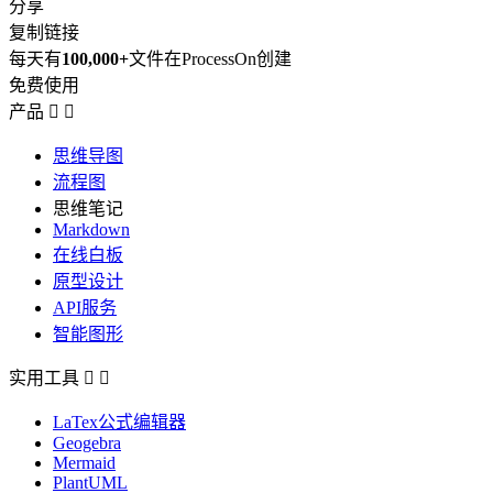
分享
复制链接
每天有
100,000+
文件在ProcessOn创建
免费使用
产品


思维导图
流程图
思维笔记
Markdown
在线白板
原型设计
API服务
智能图形
实用工具


LaTex公式编辑器
Geogebra
Mermaid
PlantUML