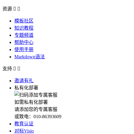
资源


模板社区
知识教程
专题频道
帮助中心
使用手册
Markdown语法
支持


邀请有礼
私有化部署
如需私有化部署
请添加您的专属客服
或致电：010-86393609
教育认证
对标Visio