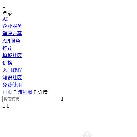

登录
AI
企业服务
解决方案
API服务
推荐
模板社区
价格
入门教程
知识社区
免费使用
首页

流程图

详情



