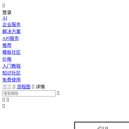

登录
AI
企业服务
解决方案
API服务
推荐
模板社区
价格
入门教程
知识社区
免费使用
首页

流程图

详情



