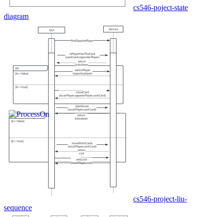
cs546-poject-state
diagram
cs546-project-liu-
sequence