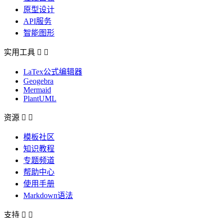
原型设计
API服务
智能图形
实用工具


LaTex公式编辑器
Geogebra
Mermaid
PlantUML
资源


模板社区
知识教程
专题频道
帮助中心
使用手册
Markdown语法
支持

