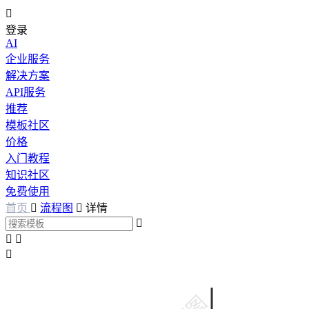

登录
AI
企业服务
解决方案
API服务
推荐
模板社区
价格
入门教程
知识社区
免费使用
首页

流程图

详情



