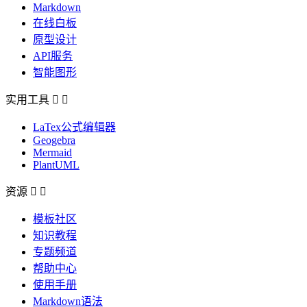
Markdown
在线白板
原型设计
API服务
智能图形
实用工具


LaTex公式编辑器
Geogebra
Mermaid
PlantUML
资源


模板社区
知识教程
专题频道
帮助中心
使用手册
Markdown语法