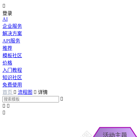

登录
AI
企业服务
解决方案
API服务
推荐
模板社区
价格
入门教程
知识社区
免费使用
首页

流程图

详情



