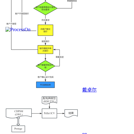
戴卓尔
pp