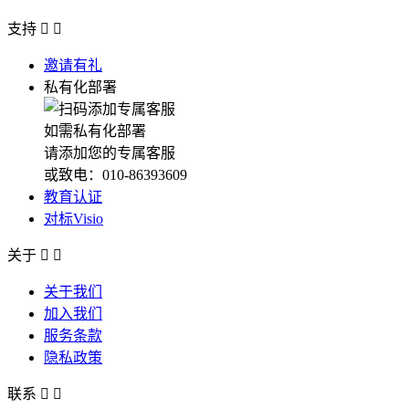
支持


邀请有礼
私有化部署
如需私有化部署
请添加您的专属客服
或致电：010-86393609
教育认证
对标Visio
关于


关于我们
加入我们
服务条款
隐私政策
联系

