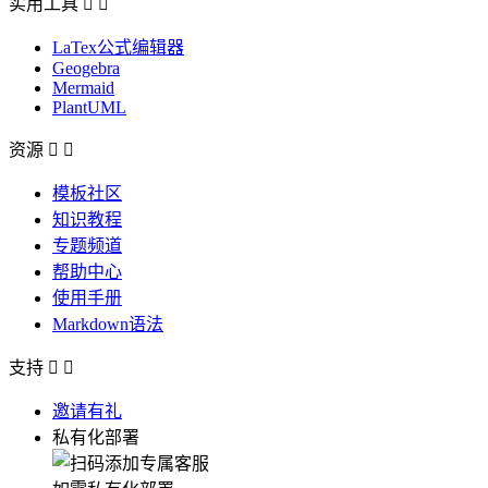
实用工具


LaTex公式编辑器
Geogebra
Mermaid
PlantUML
资源


模板社区
知识教程
专题频道
帮助中心
使用手册
Markdown语法
支持


邀请有礼
私有化部署