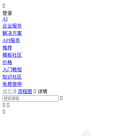

登录
AI
企业服务
解决方案
API服务
推荐
模板社区
价格
入门教程
知识社区
免费使用
首页

流程图

详情



