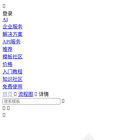

登录
AI
企业服务
解决方案
API服务
推荐
模板社区
价格
入门教程
知识社区
免费使用
首页

流程图

详情



