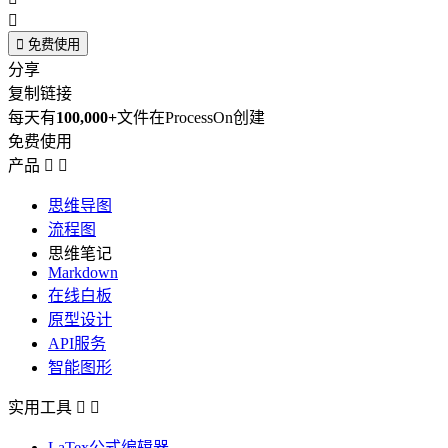


免费使用
分享
复制链接
每天有
100,000+
文件在ProcessOn创建
免费使用
产品


思维导图
流程图
思维笔记
Markdown
在线白板
原型设计
API服务
智能图形
实用工具


LaTex公式编辑器