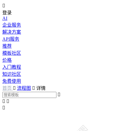

登录
AI
企业服务
解决方案
API服务
推荐
模板社区
价格
入门教程
知识社区
免费使用
首页

流程图

详情



