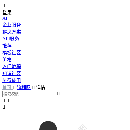

登录
AI
企业服务
解决方案
API服务
推荐
模板社区
价格
入门教程
知识社区
免费使用
首页

流程图

详情



