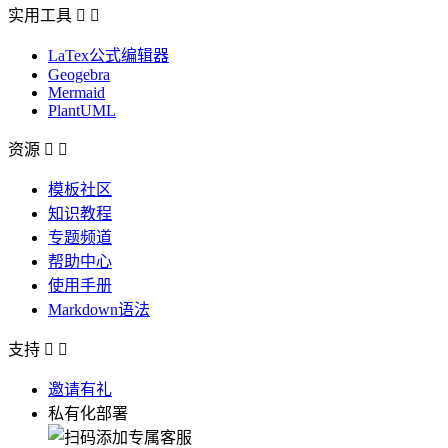
实用工具


LaTex公式编辑器
Geogebra
Mermaid
PlantUML
资源


模板社区
知识教程
专题频道
帮助中心
使用手册
Markdown语法
支持


邀请有礼
私有化部署