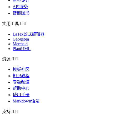
原型设计
API服务
智能图形
实用工具


LaTex公式编辑器
Geogebra
Mermaid
PlantUML
资源


模板社区
知识教程
专题频道
帮助中心
使用手册
Markdown语法
支持

