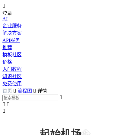

登录
AI
企业服务
解决方案
API服务
推荐
模板社区
价格
入门教程
知识社区
免费使用
首页

流程图

详情



