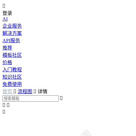

登录
AI
企业服务
解决方案
API服务
推荐
模板社区
价格
入门教程
知识社区
免费使用
首页

流程图

详情



