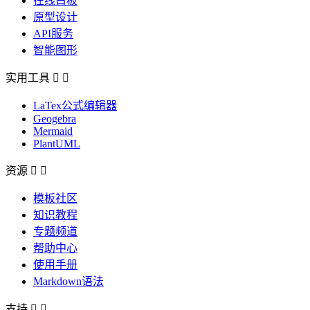
在线白板
原型设计
API服务
智能图形
实用工具


LaTex公式编辑器
Geogebra
Mermaid
PlantUML
资源


模板社区
知识教程
专题频道
帮助中心
使用手册
Markdown语法
支持

