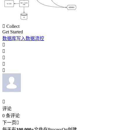

Collect
Get Started
数据库写入数据流控






评论
0
条评论
下一页

每天有
100,000+
文件在ProcessOn创建