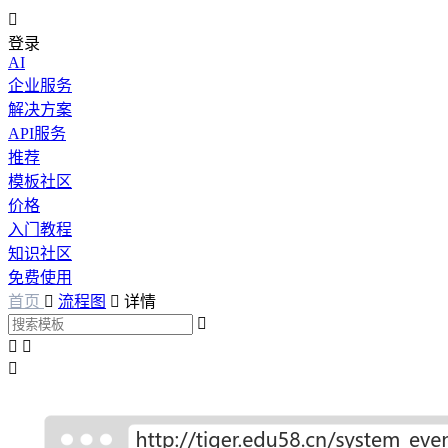

登录
AI
企业服务
解决方案
API服务
推荐
模板社区
价格
入门教程
知识社区
免费使用
首页

流程图

详情



