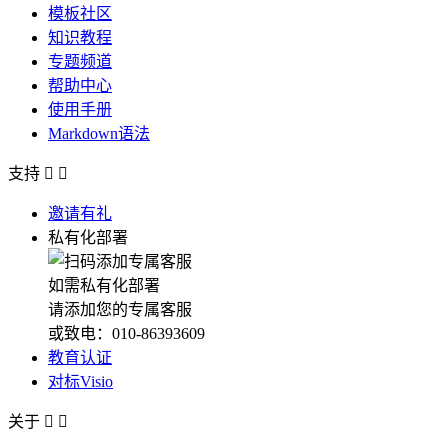
模板社区
知识教程
专题频道
帮助中心
使用手册
Markdown语法
支持


邀请有礼
私有化部署
如需私有化部署
请添加您的专属客服
或致电：010-86393609
教育认证
对标Visio
关于

