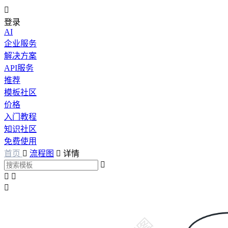

登录
AI
企业服务
解决方案
API服务
推荐
模板社区
价格
入门教程
知识社区
免费使用
首页

流程图

详情



