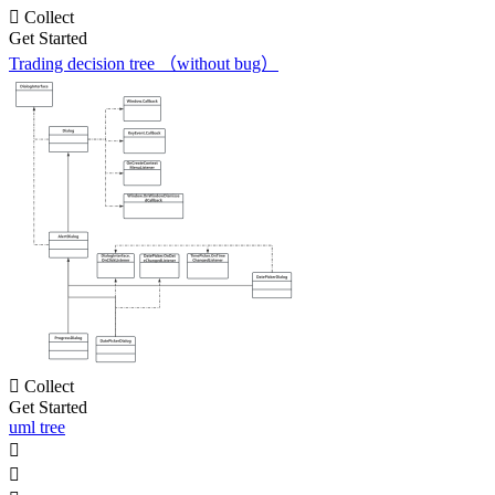

Collect
Get Started
Trading decision tree （without bug）

Collect
Get Started
uml tree

