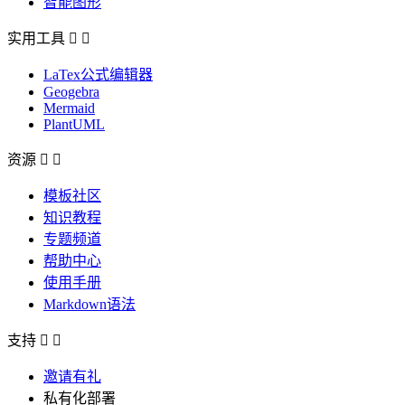
智能图形
实用工具


LaTex公式编辑器
Geogebra
Mermaid
PlantUML
资源


模板社区
知识教程
专题频道
帮助中心
使用手册
Markdown语法
支持


邀请有礼
私有化部署