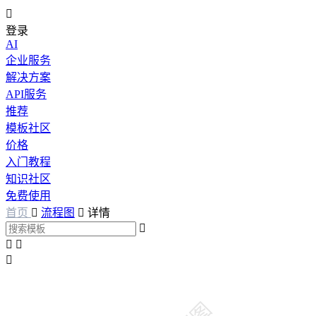

登录
AI
企业服务
解决方案
API服务
推荐
模板社区
价格
入门教程
知识社区
免费使用
首页

流程图

详情



