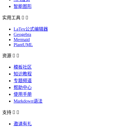
智能图形
实用工具


LaTex公式编辑器
Geogebra
Mermaid
PlantUML
资源


模板社区
知识教程
专题频道
帮助中心
使用手册
Markdown语法
支持


邀请有礼