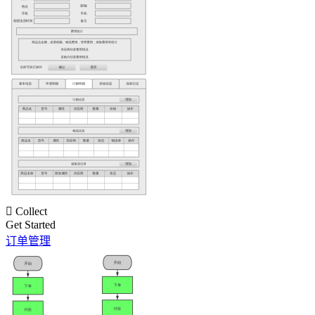

Collect
Get Started
订单管理