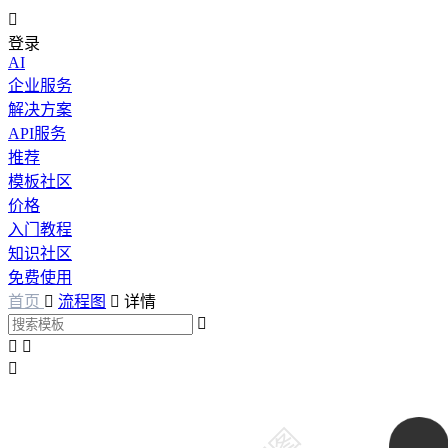

登录
AI
企业服务
解决方案
API服务
推荐
模板社区
价格
入门教程
知识社区
免费使用
首页

流程图

详情



