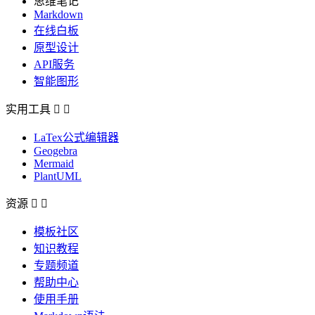
思维笔记
Markdown
在线白板
原型设计
API服务
智能图形
实用工具


LaTex公式编辑器
Geogebra
Mermaid
PlantUML
资源


模板社区
知识教程
专题频道
帮助中心
使用手册