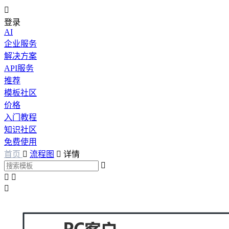

登录
AI
企业服务
解决方案
API服务
推荐
模板社区
价格
入门教程
知识社区
免费使用
首页

流程图

详情



