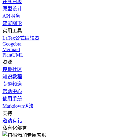
在线白板
原型设计
API服务
智能图形
实用工具
LaTex公式编辑器
Geogebra
Mermaid
PlantUML
资源
模板社区
知识教程
专题频道
帮助中心
使用手册
Markdown语法
支持
邀请有礼
私有化部署