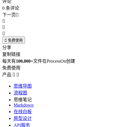
评论
0
条评论
下一页





免费使用
分享
复制链接
每天有
100,000+
文件在ProcessOn创建
免费使用
产品


思维导图
流程图
思维笔记
Markdown
在线白板
原型设计
API服务