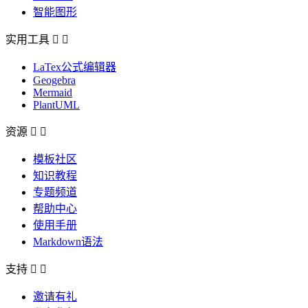
智能图形
实用工具


LaTex公式编辑器
Geogebra
Mermaid
PlantUML
资源


模板社区
知识教程
专题频道
帮助中心
使用手册
Markdown语法
支持


邀请有礼