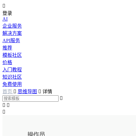

登录
AI
企业服务
解决方案
API服务
推荐
模板社区
价格
入门教程
知识社区
免费使用
首页

思维导图

详情



