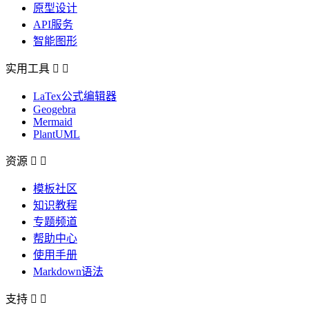
原型设计
API服务
智能图形
实用工具


LaTex公式编辑器
Geogebra
Mermaid
PlantUML
资源


模板社区
知识教程
专题频道
帮助中心
使用手册
Markdown语法
支持

