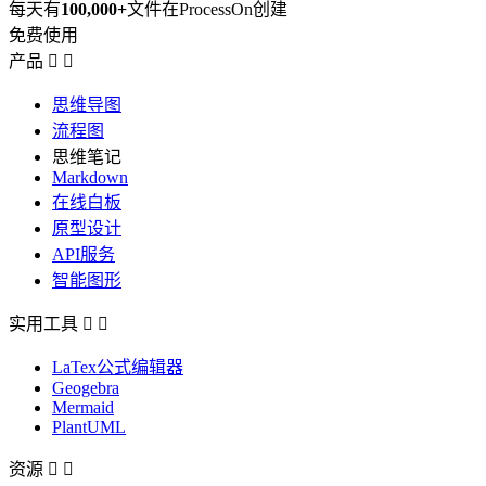
每天有
100,000+
文件在ProcessOn创建
免费使用
产品


思维导图
流程图
思维笔记
Markdown
在线白板
原型设计
API服务
智能图形
实用工具


LaTex公式编辑器
Geogebra
Mermaid
PlantUML
资源

