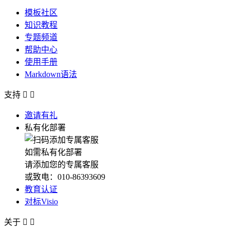
模板社区
知识教程
专题频道
帮助中心
使用手册
Markdown语法
支持


邀请有礼
私有化部署
如需私有化部署
请添加您的专属客服
或致电：010-86393609
教育认证
对标Visio
关于

