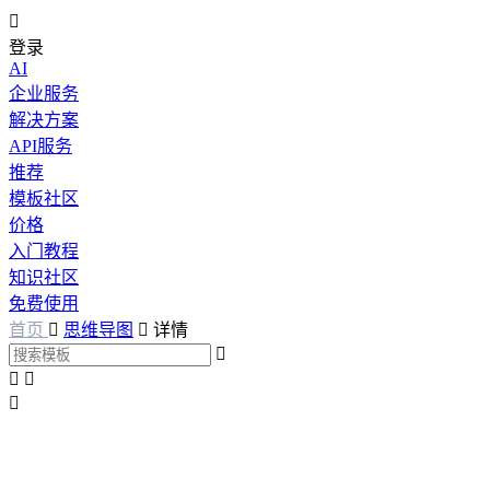

登录
AI
企业服务
解决方案
API服务
推荐
模板社区
价格
入门教程
知识社区
免费使用
首页

思维导图

详情



