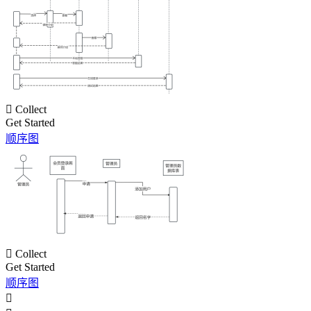

Collect
Get Started
顺序图

Collect
Get Started
顺序图
