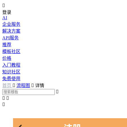

登录
AI
企业服务
解决方案
API服务
推荐
模板社区
价格
入门教程
知识社区
免费使用
首页

流程图

详情



