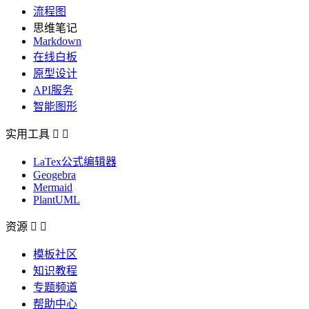
流程图
思维笔记
Markdown
在线白板
原型设计
API服务
智能图形
实用工具


LaTex公式编辑器
Geogebra
Mermaid
PlantUML
资源


模板社区
知识教程
专题频道
帮助中心