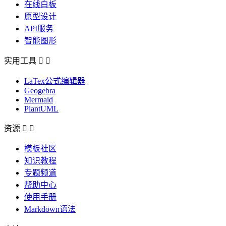
在线白板
原型设计
API服务
智能图形
实用工具


LaTex公式编辑器
Geogebra
Mermaid
PlantUML
资源


模板社区
知识教程
专题频道
帮助中心
使用手册
Markdown语法