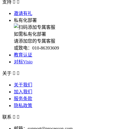
支持


邀请有礼
私有化部署
如需私有化部署
请添加您的专属客服
或致电：010-86393609
教育认证
对标Visio
关于


关于我们
加入我们
服务条款
隐私政策
联系


邮箱：support@processon.com