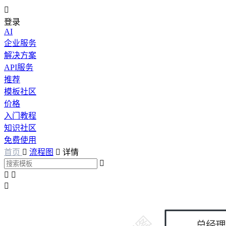

登录
AI
企业服务
解决方案
API服务
推荐
模板社区
价格
入门教程
知识社区
免费使用
首页

流程图

详情



