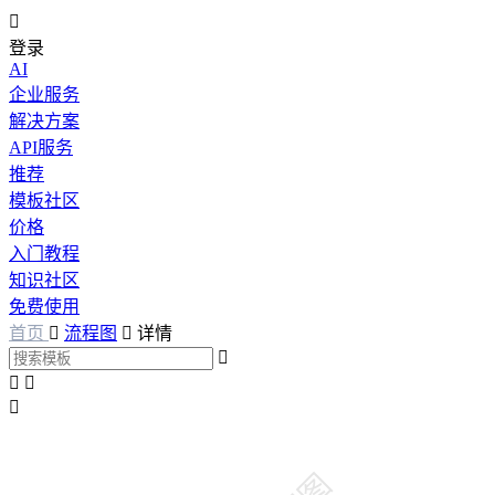

登录
AI
企业服务
解决方案
API服务
推荐
模板社区
价格
入门教程
知识社区
免费使用
首页

流程图

详情



