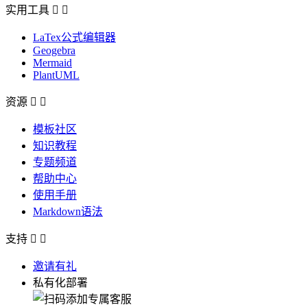
实用工具


LaTex公式编辑器
Geogebra
Mermaid
PlantUML
资源


模板社区
知识教程
专题频道
帮助中心
使用手册
Markdown语法
支持


邀请有礼
私有化部署