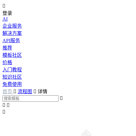

登录
AI
企业服务
解决方案
API服务
推荐
模板社区
价格
入门教程
知识社区
免费使用
首页

流程图

详情



