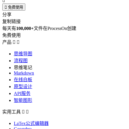


免费使用
分享
复制链接
每天有
100,000+
文件在ProcessOn创建
免费使用
产品


思维导图
流程图
思维笔记
Markdown
在线白板
原型设计
API服务
智能图形
实用工具


LaTex公式编辑器
Geogebra