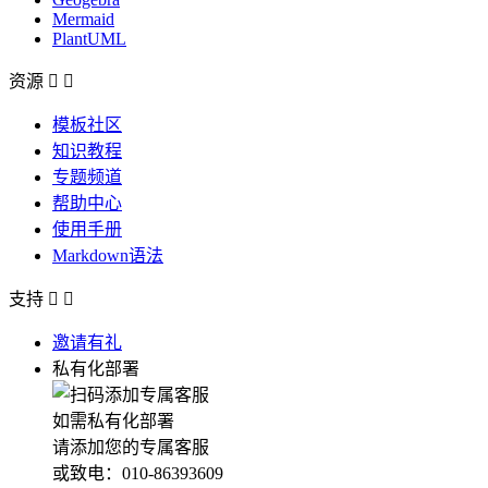
Mermaid
PlantUML
资源


模板社区
知识教程
专题频道
帮助中心
使用手册
Markdown语法
支持


邀请有礼
私有化部署
如需私有化部署
请添加您的专属客服
或致电：010-86393609