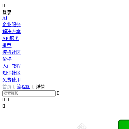

登录
AI
企业服务
解决方案
API服务
推荐
模板社区
价格
入门教程
知识社区
免费使用
首页

流程图

详情



