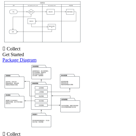

Collect
Get Started
Package Diagram

Collect