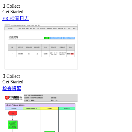

Collect
Get Started
ER-检查日志

Collect
Get Started
检查提醒