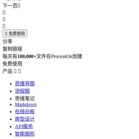
下一页





免费使用
分享
复制链接
每天有
100,000+
文件在ProcessOn创建
免费使用
产品


思维导图
流程图
思维笔记
Markdown
在线白板
原型设计
API服务
智能图形