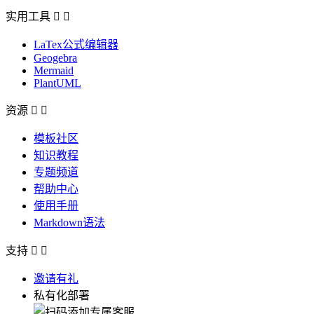
实用工具


LaTex公式编辑器
Geogebra
Mermaid
PlantUML
资源


模板社区
知识教程
专题频道
帮助中心
使用手册
Markdown语法
支持


邀请有礼
私有化部署