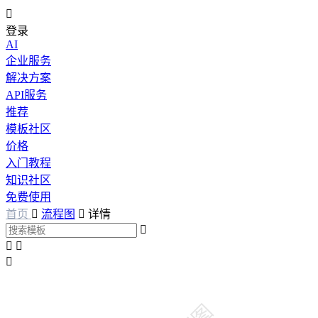

登录
AI
企业服务
解决方案
API服务
推荐
模板社区
价格
入门教程
知识社区
免费使用
首页

流程图

详情



