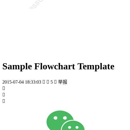
Sample Flowchart Template
2015-07-04 18:33:03


5

举报


