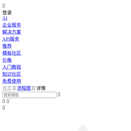

登录
AI
企业服务
解决方案
API服务
推荐
模板社区
价格
入门教程
知识社区
免费使用
首页

流程图

详情



