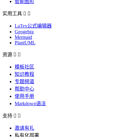
智能图形
实用工具


LaTex公式编辑器
Geogebra
Mermaid
PlantUML
资源


模板社区
知识教程
专题频道
帮助中心
使用手册
Markdown语法
支持


邀请有礼
私有化部署