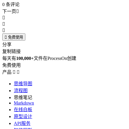
0
条评论
下一页





免费使用
分享
复制链接
每天有
100,000+
文件在ProcessOn创建
免费使用
产品


思维导图
流程图
思维笔记
Markdown
在线白板
原型设计
API服务